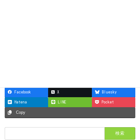
共有:
Facebook
X
Facebook
X
Bluesky
Hatena
LINE
Pocket
Copy
検
索: